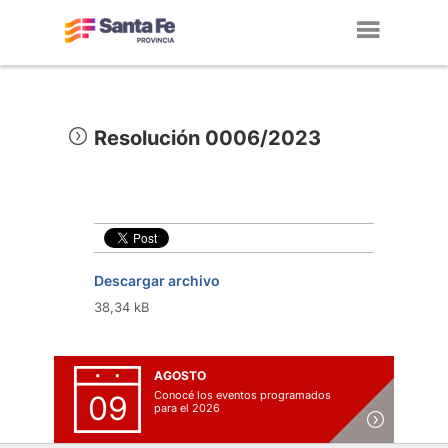
Toggl
navig
Resolución 0006/2023
Descargar archivo
38,34 kB
AGOSTO
Conocé los eventos programados
09
para el 2026