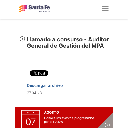
Toggl
navig
Llamado a consurso - Auditor
General de Gestión del MPA
Descargar archivo
37,34 kB
AGOSTO
Conocé los eventos programados
07
para el 2026