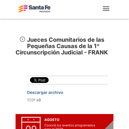
Toggl
navig
Jueces Comunitarios de las
Pequeñas Causas de la 1º
Circunscripción Judicial - FRANK
Descargar archivo
17,01 kB
AGOSTO
Conocé los eventos programados