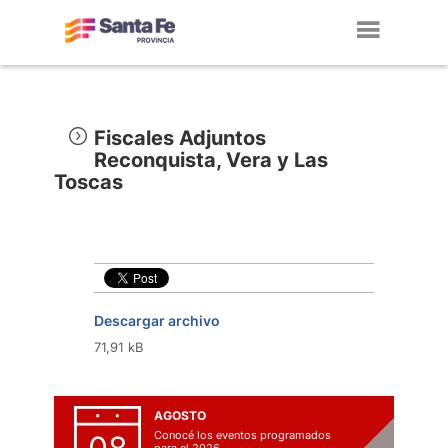
Toggl
navig
Fiscales Adjuntos
Reconquista, Vera y Las
Toscas
Descargar archivo
71,91 kB
AGOSTO
Conocé los eventos programados