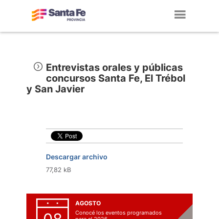
Toggl
navig
Entrevistas orales y públicas
concursos Santa Fe, El Trébol
y San Javier
Descargar archivo
77,82 kB
AGOSTO
Conocé los eventos programados