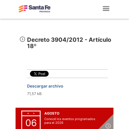
Toggl
navig
Decreto 3904/2012 - Artículo
18º
Descargar archivo
71,57 kB
AGOSTO
Conocé los eventos programados
06
para el 2026