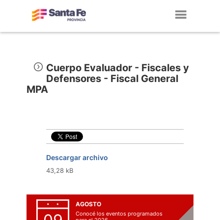
Toggl
navig
Cuerpo Evaluador - Fiscales y
Defensores - Fiscal General
MPA
Descargar archivo
43,28 kB
AGOSTO
Conocé los eventos programados