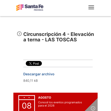
Toggl
navig
Circunscripción 4 - Elevación
a terna - LAS TOSCAS
Descargar archivo
840,11 kB
AGOSTO
Conocé los eventos programados
08
para el 2026