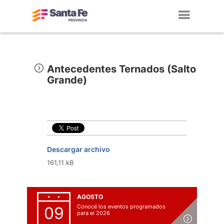
Toggl
navig
Antecedentes Ternados (Salto
Grande)
Descargar archivo
161,11 kB
AGOSTO
Conocé los eventos programados
09
para el 2026