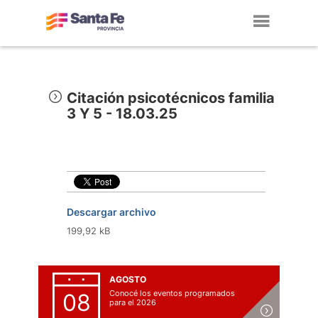
Toggl
navig
Citación psicotécnicos familia
3 Y 5 - 18.03.25
Descargar archivo
199,92 kB
AGOSTO
Conocé los eventos programados
08
para el 2026