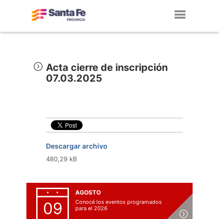
Toggl
navig
Acta cierre de inscripción
07.03.2025
Descargar archivo
480,29 kB
AGOSTO
Conocé los eventos programados
09
para el 2026