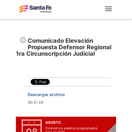
Toggl
navig
Comunicado Elevación
Propuesta Defensor Regional
1ra Circunscripción Judicial
Descargar archivo
90,51 kB
AGOSTO
Conocé los eventos programados