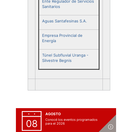
Ente Regulador de Servicios
Sanitarios
Aguas Santafesinas S.A.
Empresa Provincial de
Energía
Túnel Subfluvial Uranga -
Silvestre Begnis
AGOSTO
Conocé los eventos programados
08
para el 2026