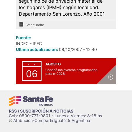
según índice de privación material de
los hogares (IPMH) según localidad.
Departamento San Lorenzo. Año 2001
Ver cuadro
Fuente:
INDEC - IPEC
Ultima actualización:
08/10/2007 - 12:40
AGOSTO
Conocé los eventos programados
06
para el 2026
RSS / SUSCRIPCIÓN A NOTICIAS
Gob: 0800-777-0801 - Lunes a Viernes: 8-18 hs
Atribución-CompartirIgual 2.5 Argentina
c