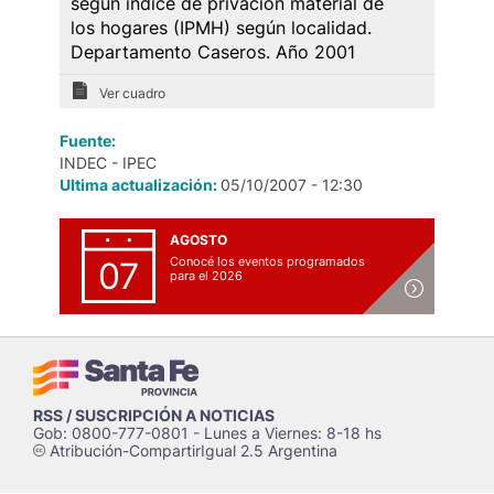
según índice de privación material de
los hogares (IPMH) según localidad.
Departamento Caseros. Año 2001
Ver cuadro
Fuente:
INDEC - IPEC
Ultima actualización:
05/10/2007 - 12:30
AGOSTO
Conocé los eventos programados
07
para el 2026
RSS / SUSCRIPCIÓN A NOTICIAS
Gob: 0800-777-0801 - Lunes a Viernes: 8-18 hs
Atribución-CompartirIgual 2.5 Argentina
c