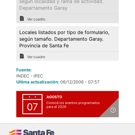
según localidad y rama de actividad.
Departamento Garay
Ver cuadro
Locales listados por tipo de formulario,
según tamaño. Departamento Garay.
Provincia de Santa Fe
Ver cuadro
Fuente:
INDEC - IPEC
Ultima actualización:
06/12/2006 - 07:57
AGOSTO
Conocé los eventos programados
07
para el 2026