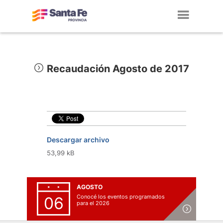
Toggl
navig
Recaudación Agosto de 2017
Descargar archivo
53,99 kB
AGOSTO
Conocé los eventos programados
06
para el 2026