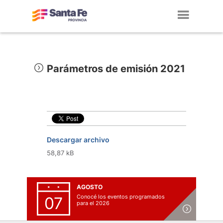
Toggl
navig
Parámetros de emisión 2021
Descargar archivo
58,87 kB
AGOSTO
Conocé los eventos programados
07
para el 2026