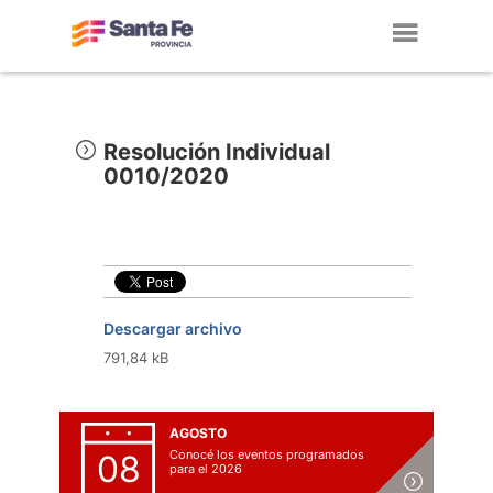
Toggl
navig
Resolución Individual
0010/2020
Descargar archivo
791,84 kB
AGOSTO
Conocé los eventos programados
08
para el 2026