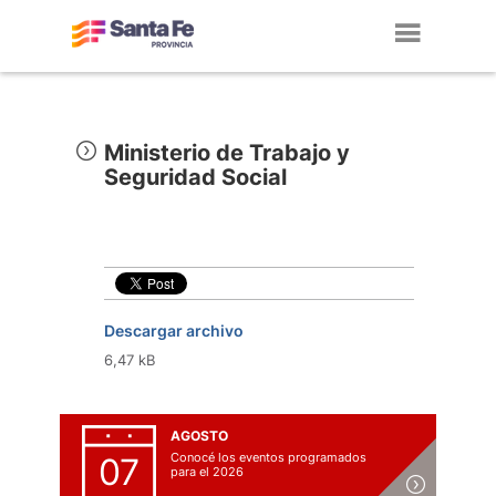
Toggl
navig
Ministerio de Trabajo y
Seguridad Social
Descargar archivo
6,47 kB
AGOSTO
Conocé los eventos programados
07
para el 2026