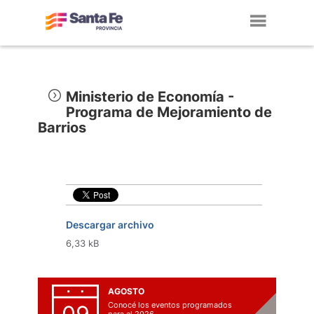
Toggl
navig
Ministerio de Economía -
Programa de Mejoramiento de
Barrios
Descargar archivo
6,33 kB
AGOSTO
Conocé los eventos programados