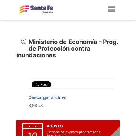
Toggl
navig
Ministerio de Economía - Prog.
de Protección contra
inundaciones
Descargar archivo
8,98 kB
AGOSTO
Conocé los eventos programados