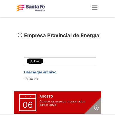
Toggl
navig
Empresa Provincial de Energía
Descargar archivo
18,34 kB
AGOSTO
Conocé los eventos programados
06
para el 2026