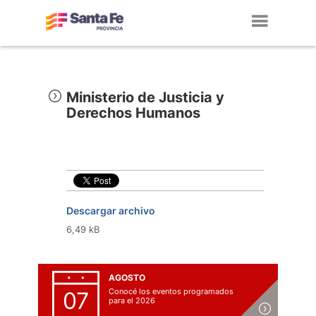
Toggl
navig
Ministerio de Justicia y
Derechos Humanos
Descargar archivo
6,49 kB
AGOSTO
Conocé los eventos programados
07
para el 2026