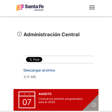
Toggl
navig
Administración Central
Descargar archivo
4,15 MB
AGOSTO
Conocé los eventos programados
07
para el 2026