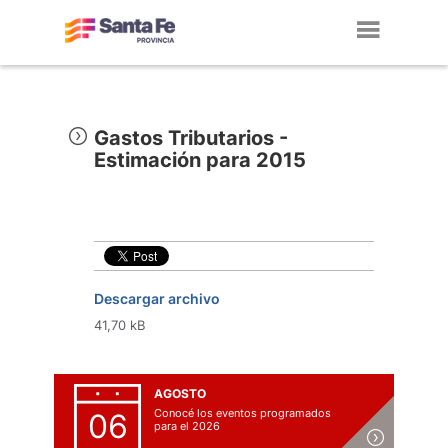
Toggl
navig
Gastos Tributarios -
Estimación para 2015
Descargar archivo
41,70 kB
AGOSTO
Conocé los eventos programados
06
para el 2026