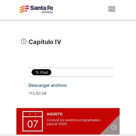
Toggl
navig
Capítulo IV
Descargar archivo
113,60 kB
AGOSTO
Conocé los eventos programados
07
para el 2026