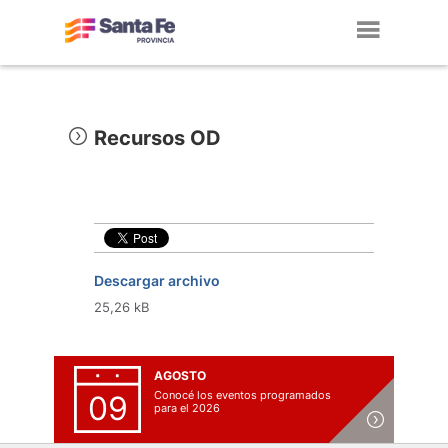
Toggl
navig
Recursos OD
Descargar archivo
25,26 kB
AGOSTO
Conocé los eventos programados
09
para el 2026