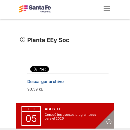
Toggl
navig
Planta EEy Soc
Descargar archivo
93,39 kB
AGOSTO
Conocé los eventos programados
05
para el 2026