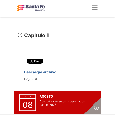
Toggl
navig
Capitulo 1
Descargar archivo
63,82 kB
AGOSTO
Conocé los eventos programados
08
para el 2026