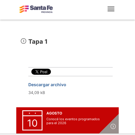
Toggl
navig
Tapa 1
Descargar archivo
34,09 kB
AGOSTO
Conocé los eventos programados
10
para el 2026