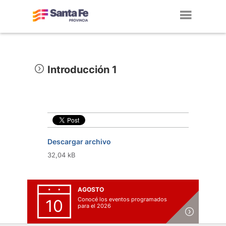
Toggl
navig
Introducción 1
Descargar archivo
32,04 kB
AGOSTO
Conocé los eventos programados
10
para el 2026