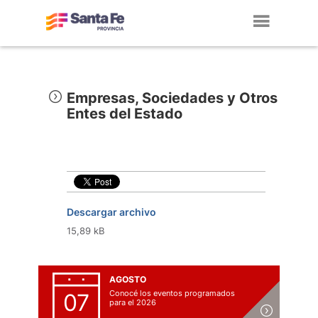
Toggl
navig
Empresas, Sociedades y Otros
Entes del Estado
Descargar archivo
15,89 kB
AGOSTO
Conocé los eventos programados
07
para el 2026