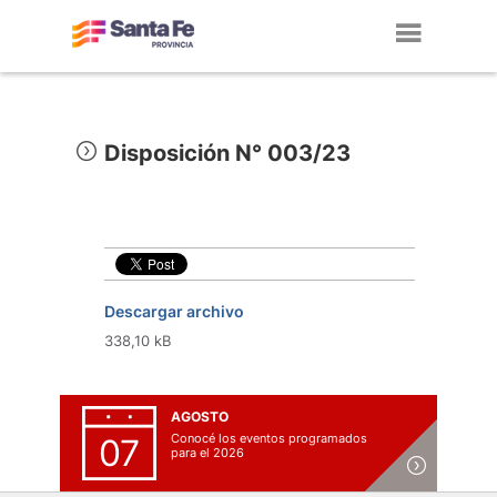
Toggl
navig
Disposición N° 003/23
Descargar archivo
338,10 kB
AGOSTO
Conocé los eventos programados
07
para el 2026