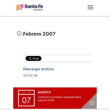
Toggl
navig
Febrero 2007
Descargar archivo
187,82 kB
AGOSTO
Conocé los eventos programados
07
para el 2026