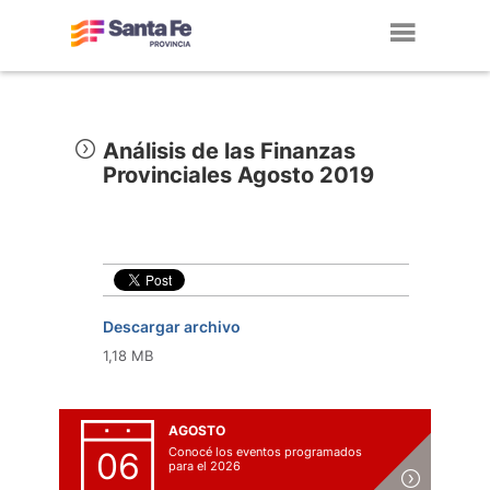
Toggl
navig
Análisis de las Finanzas
Provinciales Agosto 2019
Descargar archivo
1,18 MB
AGOSTO
Conocé los eventos programados
06
para el 2026