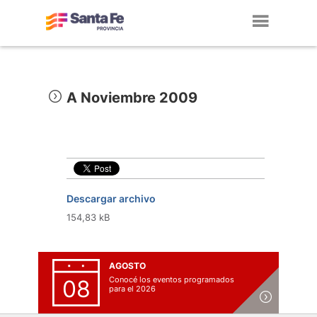
Toggl
navig
A Noviembre 2009
Descargar archivo
154,83 kB
AGOSTO
Conocé los eventos programados
08
para el 2026