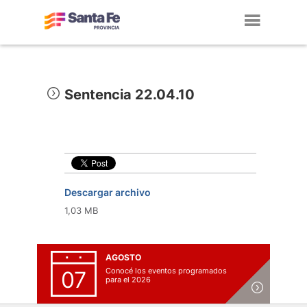
Toggl
navig
Sentencia 22.04.10
Descargar archivo
1,03 MB
AGOSTO
Conocé los eventos programados
07
para el 2026