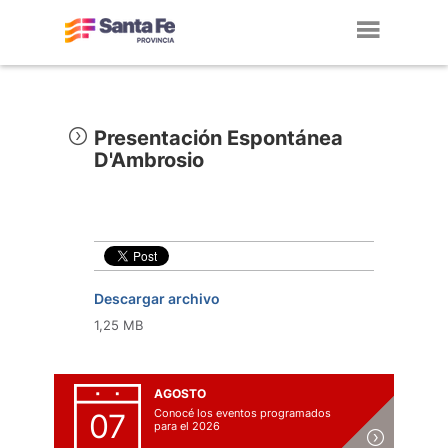
Toggl
navig
Presentación Espontánea
D'Ambrosio
Descargar archivo
1,25 MB
AGOSTO
Conocé los eventos programados
07
para el 2026