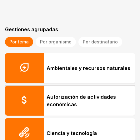
Gestiones agrupadas
Por tema
Por organismo
Por destinatario
energy_savings_leaf
Ambientales y recursos naturales
Autorización de actividades
attach_money
económicas
satellite_alt
Ciencia y tecnología