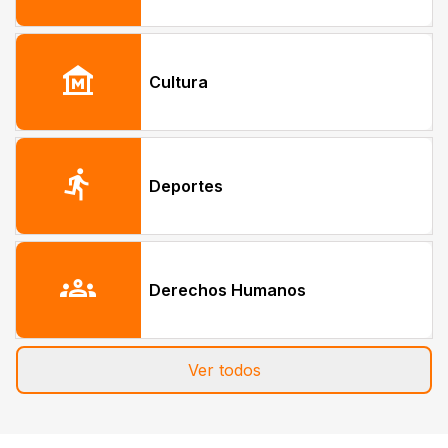
museum
Cultura
directions_run
Deportes
groups
Derechos Humanos
Ver todos