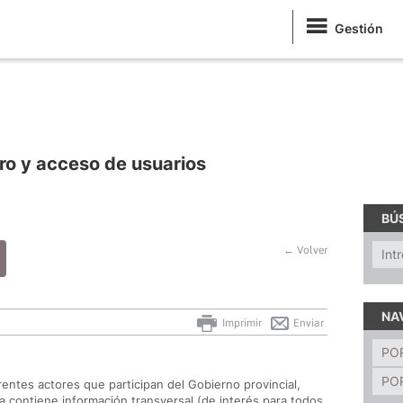
Gestión
stro y acceso de usuarios
BÚ
← Volver
NA
Imprimir
Enviar
PO
PO
entes actores que participan del Gobierno provincial,
 contiene información transversal (de interés para todos